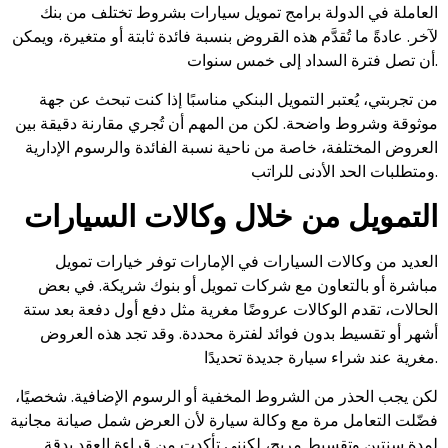
العاملة في الدولة برامج تمويل سيارات بشروط تختلف من بنك
لآخر. عادةً ما تُقدَّم هذه القروض بنسبة فائدة ثابتة أو متغيرة، ويمكن
أن تصل فترة السداد إلى خمس سنوات.
من تجربتي، يُعتبر التمويل البنكي مناسبًا إذا كنت تبحث عن جهة
موثوقة وشروط واضحة. لكن من المهم أن تُجري مقارنة دقيقة بين
العروض المختلفة، خاصة من ناحية نسبة الفائدة والرسوم الإدارية
ومتطلبات الحد الأدنى للراتب.
التمويل من خلال وكالات السيارات
العديد من وكالات السيارات في الإمارات توفر خيارات تمويل
مباشرة أو بالتعاون مع شركات تمويل أو بنوك شريكة. في بعض
الحالات، تقدم الوكالات عروضًا مغرية مثل دفع أول دفعة بعد ستة
أشهر أو تقسيط بدون فوائد لفترة محددة. وقد تجد هذه العروض
مغرية عند شراء سيارة جديدة تحديدًا.
لكن يجب الحذر من الشروط المخفية أو الرسوم الإضافية. شخصيًا،
فضّلت التعامل مرة مع وكالة سيارة لأن العرض شمل صيانة مجانية
لمدة سنتين وتقسيط مريح، لكنني تأكدت من قراءة العقد بدقة